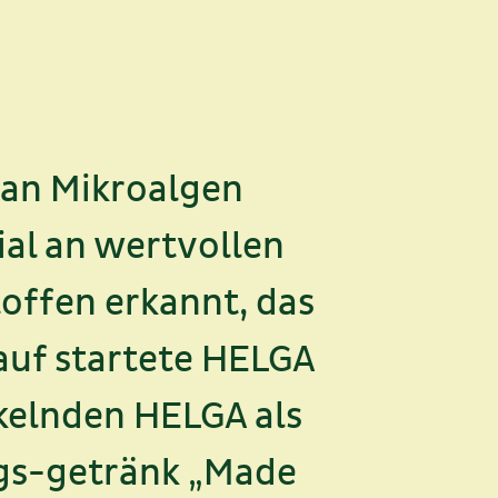
an Mikroalgen
al an wertvollen
offen erkannt, das
rauf startete HELGA
ckelnden HELGA als
ngs-getränk „Made