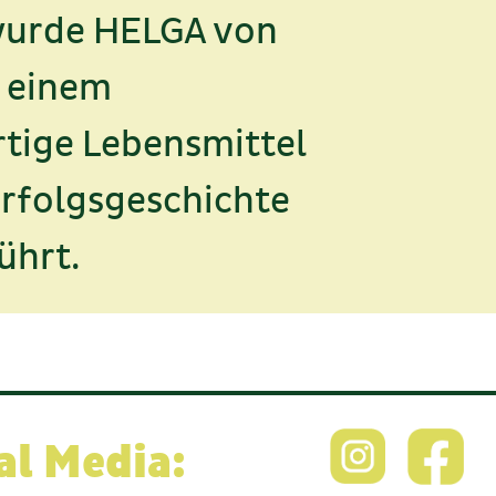
 wurde HELGA von
– einem
rtige Lebensmittel
rfolgsgeschichte
ührt.
al Media: