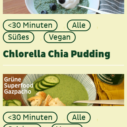
<30 Minuten
,
Alle
,
Süßes
,
Vegan
Chlorella Chia Pudding
<30 Minuten
,
Alle
,