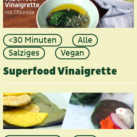
<30 Minuten
,
Alle
,
Salziges
,
Vegan
Superfood Vinaigrette