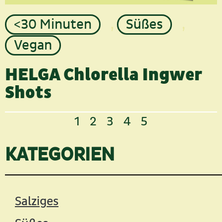
<30 Minuten
,
Süßes
,
Vegan
HELGA Chlorella Ingwer
Shots
1
2
3
4
5
KATEGORIEN
Salziges