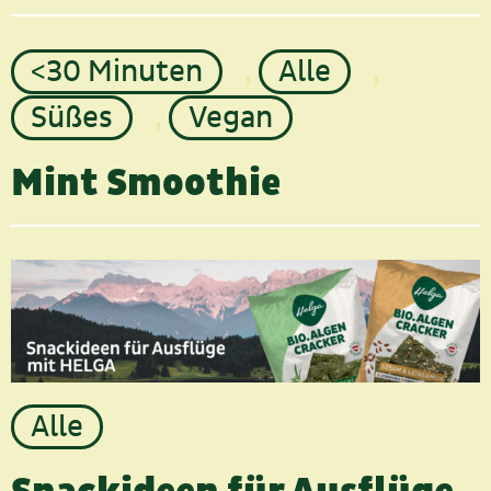
<30 Minuten
,
Alle
,
Süßes
,
Vegan
Mint Smoothie
Alle