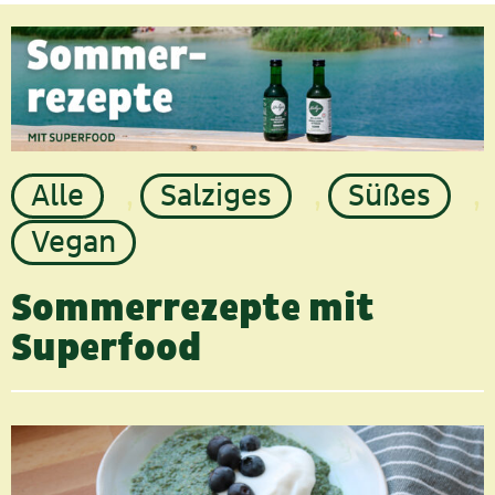
Alle
,
Salziges
,
Süßes
,
Vegan
Sommerrezepte mit
Superfood