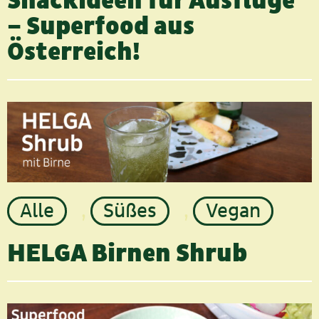
Snackideen für Ausflüge
– Superfood aus
Österreich!
Alle
,
Süßes
,
Vegan
HELGA Birnen Shrub