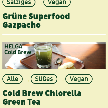
Salziges
,
Vegan
Grüne Superfood
Gazpacho
Alle
,
Süßes
,
Vegan
Cold Brew Chlorella
Green Tea